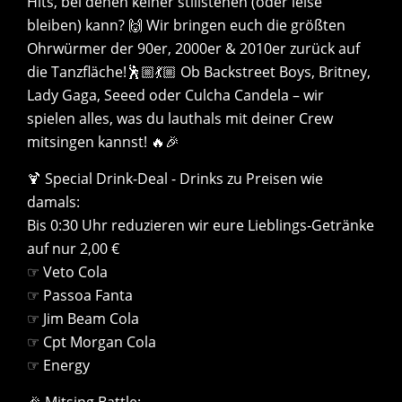
Hits, bei denen keiner stillstehen (oder leise
bleiben) kann? 🙌 Wir bringen euch die größten
Ohrwürmer der 90er, 2000er & 2010er zurück auf
die Tanzfläche!🕺🏼💃🏼 Ob Backstreet Boys, Britney,
Lady Gaga, Seeed oder Culcha Candela – wir
spielen alles, was du lauthals mit deiner Crew
mitsingen kannst! 🔥🎉
🍹 Special Drink-Deal - Drinks zu Preisen wie
damals:
Bis 0:30 Uhr reduzieren wir eure Lieblings-Getränke
auf nur 2,00 €
☞ Veto Cola
☞ Passoa Fanta
☞ Jim Beam Cola
☞ Cpt Morgan Cola
☞ Energy