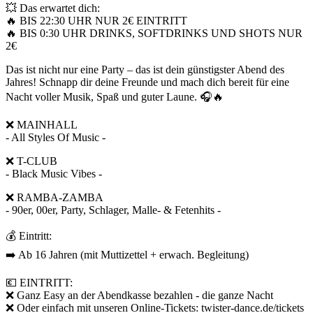
💥 Das erwartet dich:
🔥 BIS 22:30 UHR NUR 2€ EINTRITT
🔥 BIS 0:30 UHR DRINKS, SOFTDRINKS UND SHOTS NUR
2€
Das ist nicht nur eine Party – das ist dein günstigster Abend des
Jahres! Schnapp dir deine Freunde und mach dich bereit für eine
Nacht voller Musik, Spaß und guter Laune. 🎧🔥
❌ MAINHALL
- All Styles Of Music -
❌ T-CLUB
- Black Music Vibes -
❌ RAMBA-ZAMBA
- 90er, 00er, Party, Schlager, Malle- & Fetenhits -
💰 Eintritt:
➡️ Ab 16 Jahren (mit Muttizettel + erwach. Begleitung)
💶 EINTRITT:
❌ Ganz Easy an der Abendkasse bezahlen - die ganze Nacht
❌ Oder einfach mit unseren Online-Tickets: twister-dance.de/tickets