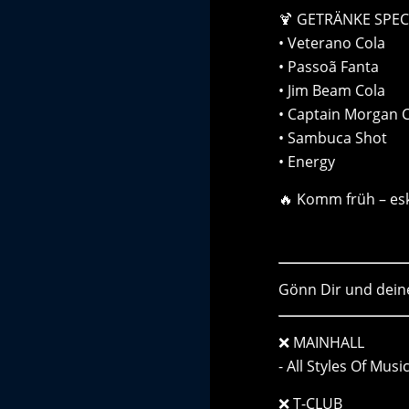
🍹 GETRÄNKE SPECIA
• Veterano Cola
• Passoã Fanta
• Jim Beam Cola
• Captain Morgan 
• Sambuca Shot
• Energy
🔥 Komm früh – esk
Gönn Dir und dein
❌ MAINHALL
- All Styles Of Musi
❌ T-CLUB