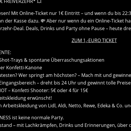
0€ FREIVERZEHR* 💥
esen! Mit Online-Ticket nur 1€ Eintritt – und wenn du bis 2
 an der Kasse dazu. 💸 Aber nur wenn du ein Online-Ticket 
verzehr-Deal. Deals, Drinks und Party ohne Pause – heute dr
ZUM 1,-EURO TICKET
NTE:
 Shot-Trays & spontane Überraschungsaktionen
der Konfetti-Kanone
utesten? Wer springt am höchsten? – Mach mit und gewinne
ngangsbereich – dreht bis 24 Uhr und gewinnt tolle Preise
 – Konfetti Shooter: 5€ oder 4 für 15€
eitskleidung erwünscht!
 Arbeitskleidung von Lidl, Aldi, Netto, Rewe, Edeka & Co. un
SS ist keine normale Party.
stand – mit Lachkrämpfen, Drinks und Erinnerungen, über d