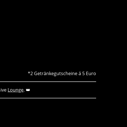
*2 Getränkegutscheine á 5 Euro
sive
Lounge
. 👑