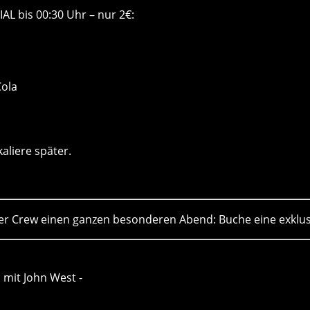
L bis 00:30 Uhr – nur 2€:
Cola
aliere später.
er Crew einen ganzen besonderen Abend: Buche eine exklu
c mit John West -