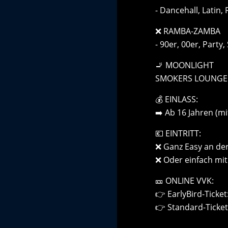
- Dancehall, Latin,
❌ RAMBA-ZAMBA
- 90er, 00er, Party,
🚬 MOONLIGHT
SMOKERS LOUNGE
💰 EINLASS:
➡️ Ab 16 Jahren (mi
💶 EINTRITT:
❌ Ganz Easy an de
❌ Oder einfach mit
🎫 ONLINE VVK:
👉 EarlyBird-Ticket:
👉 Standard-Ticket: