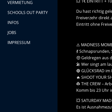
💥 1€ EINTRITT + 1
VERMIETUNG
Du hast richtig gel
SCHOOLS OUT PARTY
Freiverzehr direkt
INFOS
Eintritt ohne Frei
JOBS
IMPRESSUM
⚠️ MADNESS MOME
💃 Schnapsrunden,
🤑 Geldregen aus 
🎤 Wer singt am la
🔵 GLÜCKSRAD im Ei
🔥 SHOOT YOUR SHOT
👷 THE CREW – Arb
Komm bis 23 Uhr in
💥 SATURDAY MADNE
Es ist Ausnahmezu