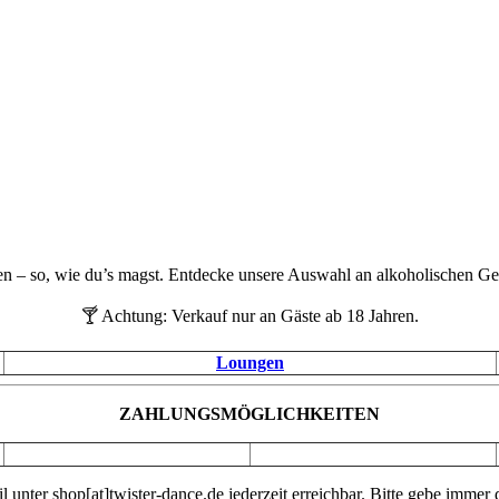
en – so, wie du’s magst. Entdecke unsere Auswahl an alkoholischen Ge
🍸 Achtung: Verkauf nur an Gäste ab 18 Jahren.
Loungen
ZAHLUNGSMÖGLICHKEITEN
l unter shop[at]twister-dance.de jederzeit erreichbar. Bitte gebe immer